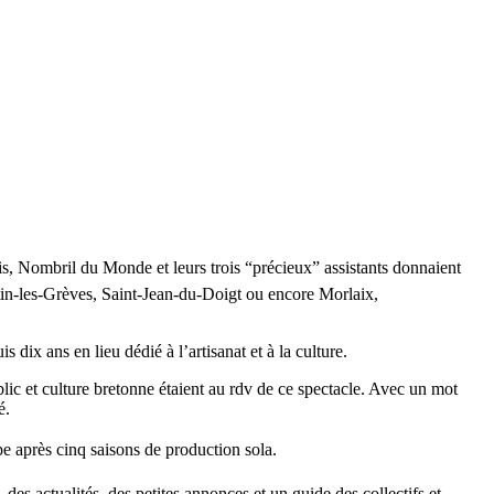
tis, Nombril du Monde et leurs trois “précieux” assistants donnaient
stin-les-Grèves, Saint-Jean-du-Doigt ou encore Morlaix,
ix ans en lieu dédié à l’artisanat et à la culture.
blic et culture bretonne étaient au rdv de ce spectacle. Avec un mot
é.
pe après cinq saisons de production sola.
des actualités, des petites annonces et un guide des collectifs et