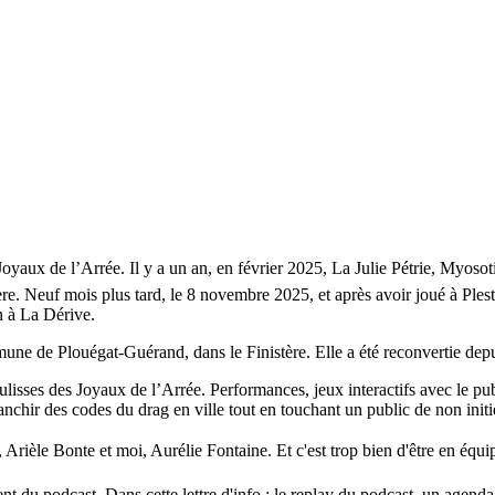
Joyaux de l’Arrée. Il y a un an, en février 2025, La Julie Pétrie, Myoso
ère. Neuf mois plus tard, le 8 novembre 2025, et après avoir joué à Ple
n à La Dérive.
e de Plouégat-Guérand, dans le Finistère. Elle a été reconvertie depuis d
coulisses des Joyaux de l’Arrée. Performances, jeux interactifs avec le pu
anchir des codes du drag en ville tout en touchant un public de non initi
Arièle Bonte et moi, Aurélie Fontaine. Et c'est trop bien d'être en équi
 du podcast. Dans cette lettre d'info : le replay du podcast, un agenda, 