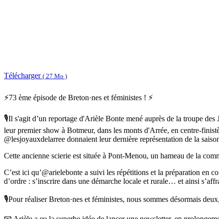
Télécharger
( 27 Mo )
⚡73 ème épisode de Breton·nes et féministes ! ⚡
🎙Il s'agit d’un reportage d'Arièle Bonte mené auprès de la troupe des 
leur premier show à Botmeur, dans les monts d'Arrée, en centre-finist
@lesjoyauxdelarree donnaient leur dernière représentation de la saiso
Cette ancienne scierie est située à Pont-Menou, un hameau de la commun
C’est ici qu’@arielebonte a suivi les répétitions et la préparation en 
d’ordre : s’inscrire dans une démarche locale et rurale… et ainsi s’affr
🎙Pour réaliser Breton·nes et féministes, nous sommes désormais deux, 
📧 Arièle a eu la superbe idée de lancer une newsletter, en prolongement