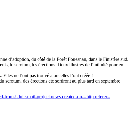
nne d’adoption, du côté de la Forêt Fouesnan, dans le Finistère sud.
pénis, le scrotum, les érections. Deux illustrés de l’intimité pour en
 Elles ne l’ont pas trouvé alors elles l’ont créée !
es, du scrotum, des érections etc sortiront au plus tard en septembre
-from-Ulule-mail-project.news.created-on---http.referer--