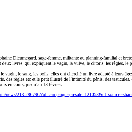
iphaine Dieumegard, sage-femme, militante au planning-familial et breto
eux livres, qui expliquent le vagin, la vulve, le clitoris, les règles, le 
 vagin, le sang, les poils, elles ont cherché un livre adapté à leurs âges.
oris, des règles etc et le petit illustré de l’intimité du pénis, des testicul
urs en cours, jusqu’au 13 février.
-feminin/news/213-286796/?ul_campaign=presale_121058&ul_source=shared