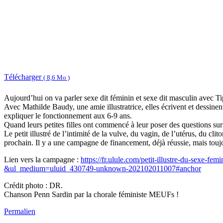
Télécharger
( 8,6 Mo )
Aujourd’hui on va parler sexe dit féminin et sexe dit masculin avec T
Avec Mathilde Baudy, une amie illustratrice, elles écrivent et dessinent d
expliquer le fonctionnement aux 6-9 ans.
Quand leurs petites filles ont commencé à leur poser des questions sur le
Le petit illustré de l’intimité de la vulve, du vagin, de l’utérus, du clit
prochain. Il y a une campagne de financement, déjà réussie, mais toujo
Lien vers la campagne :
https://fr.ulule.com/petit-illustre-du-sexe
&ul_medium=uluid_430749-unknown-202102011007#anchor
Crédit photo : DR.
Chanson Penn Sardin par la chorale féministe MEUFs !
Permalien